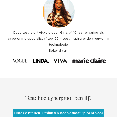
s kan de
e niet
oneren.
ieken
Deze test is ontwikkeld door Gina. ✅ 10 jaar ervaring als
ische
cybercrime specialist ✅ top-50 meest inspirerende vrouwen in
s worden
technologie
kt om
Bekend van:
em
tie te
elen over
drag van
zoeker op
site.
ing
Test: hoe cyberproof
ben jij?
ingcookies
 gebruikt
Ontdek binnen 2 minuten hoe vatbaar je bent voor
oekers te