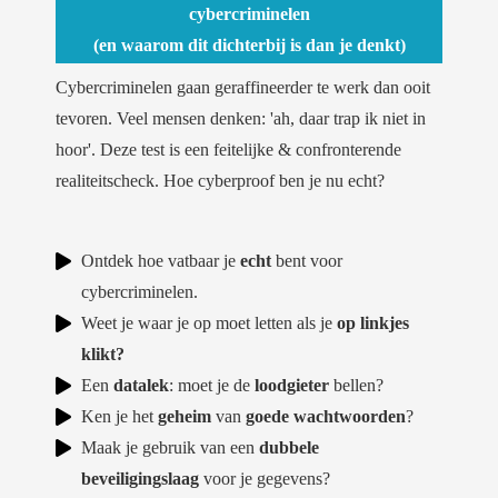
cybercriminelen
 op de
(en waarom dit dichterbij is dan je denkt)
e. Hierdoor
 website-
Cybercriminelen gaan geraffineerder te werk dan ooit
ren
tevoren. Veel mensen denken: 'ah, daar trap ik niet in
nte
hoor'. Deze test is een feitelijke & confronterende
enties
gebaseerd
realiteitscheck. Hoe cyberproof ben je nu echt?
 gedrag van
ezoeker.
Ontdek hoe vatbaar je
echt
bent voor
cybercriminelen.
uren
Weet je waar je op moet letten als je
o
p linkjes
klikt?
Een
datalek
: moet je de
loodgieter
bellen?
Ken je het
geheim
van
goede
wachtwoorden
?
Maak je gebruik van een
dubbele
beveiligingslaag
voor je gegevens?