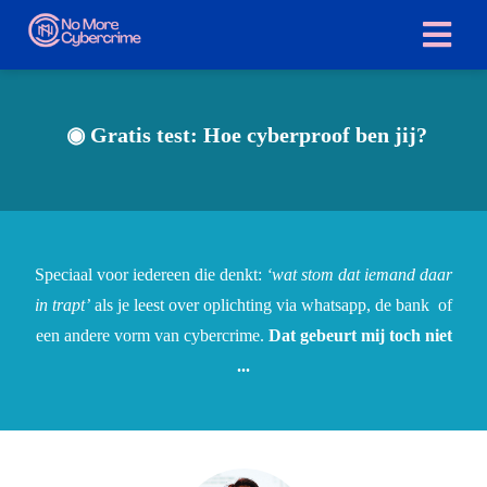
ngen
◉ Gratis test: Hoe cyberproof ben jij?
 policy
oneel
Speciaal voor iedereen die denkt:
‘wat stom dat iemand daar
onele
in trapt’
als je leest over oplichting via whatsapp, de bank of
s zijn
een andere vorm van cybercrime.
Dat gebeurt mij toch niet
kelijk om
...
bsite te
ken. Ze
 gebruikt
asisfuncties
der deze